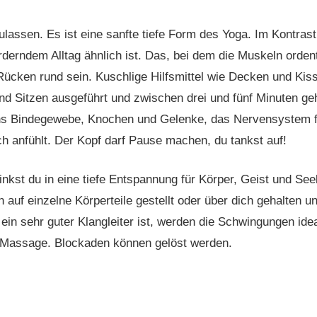
szulassen. Es ist eine sanfte tiefe Form des Yoga. Im Kontras
rderndem Alltag ähnlich ist. Das, bei dem die Muskeln orde
 Rücken rund sein. Kuschlige Hilfsmittel wie Decken und Ki
d Sitzen ausgeführt und zwischen drei und fünf Minuten geh
, ins Bindegewebe, Knochen und Gelenke, das Nervensystem f
ich anfühlt. Der Kopf darf Pause machen, du tankst auf!
st du in eine tiefe Entspannung für Körper, Geist und Seele
en auf einzelne Körperteile gestellt oder über dich gehalten
in sehr guter Klangleiter ist, werden die Schwingungen idea
e Massage. Blockaden können gelöst werden.