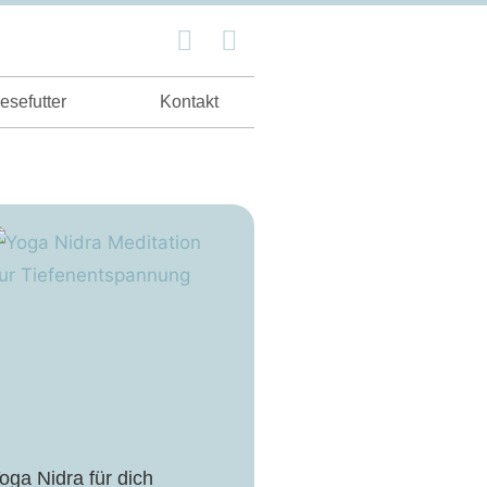
esefutter
Kontakt
oga Nidra für dich