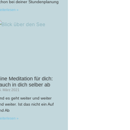
chon bei deiner Stundenplanung
eiterlesen »
ine Meditation für dich:
auch in dich selber ab
5. März 2021
nd es geht weiter und weiter
nd weiter. Ist das nicht ein Auf
nd Ab
eiterlesen »