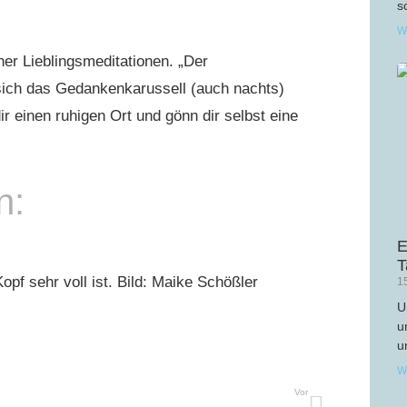
s
W
ner Lieblingsmeditationen. „Der
 sich das Gedankenkarussell (auch nachts)
 einen ruhigen Ort und gönn dir selbst eine
n:
E
T
1
U
u
u
W
Vor