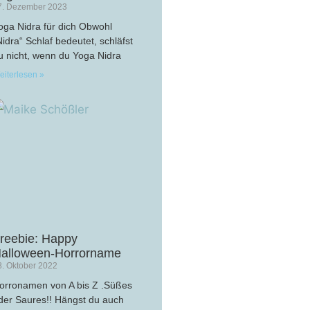
7. Dezember 2023
oga Nidra für dich Obwohl
Nidra“ Schlaf bedeutet, schläfst
u nicht, wenn du Yoga Nidra
eiterlesen »
reebie: Happy
alloween-Horrorname
8. Oktober 2022
orronamen von A bis Z .Süßes
der Saures!! Hängst du auch