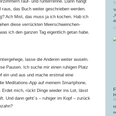
derzimmern rauf- und runterrenne. Dann hängt
1
l raus, das Buch weiter geschrieben werden.
Y
„
tag? Ach Mist, das muss ja ich kochen. Hab ich
d
ziehen diese verrückten Meerschweinchen-
W
 was ich den ganzen Tag eigentlich getan habe.
ntiergehege, lasse die Anderen weiter wuseln.
se Pausen. Ich suche mir einen ruhigen Platz
f ein und aus und mache erstmal eine
die Meditations-App auf meinem Smartphone,
F
Erdet mich, rückt Dinge wieder ins Lot, lässt
H
ft. Und dann geht´s – ruhiger im Kopf – zurück
2
nzahn?
H
o