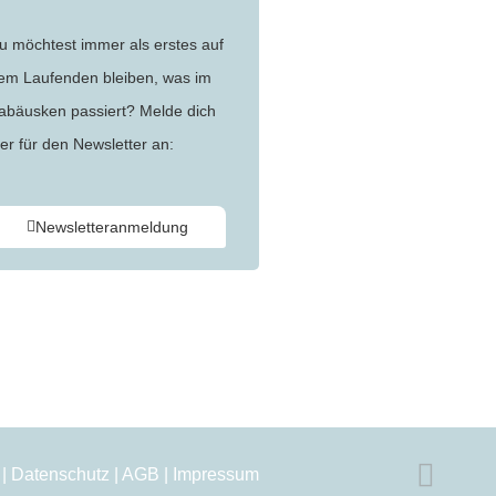
u möchtest immer als erstes auf
em Laufenden bleiben, was im
abäusken passiert? Melde dich
ier für den Newsletter an:
Newsletteranmeldung
|
Datenschutz
|
AGB
|
Impressum