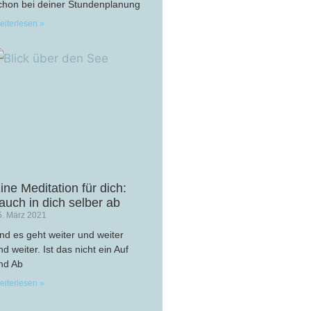
chon bei deiner Stundenplanung
eiterlesen »
ine Meditation für dich:
auch in dich selber ab
5. März 2021
nd es geht weiter und weiter
nd weiter. Ist das nicht ein Auf
nd Ab
eiterlesen »