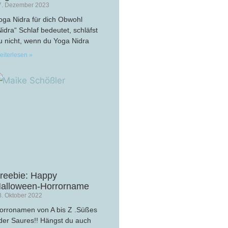
7. Dezember 2023
oga Nidra für dich Obwohl
Nidra“ Schlaf bedeutet, schläfst
u nicht, wenn du Yoga Nidra
eiterlesen »
reebie: Happy
alloween-Horrorname
8. Oktober 2022
orronamen von A bis Z .Süßes
der Saures!! Hängst du auch