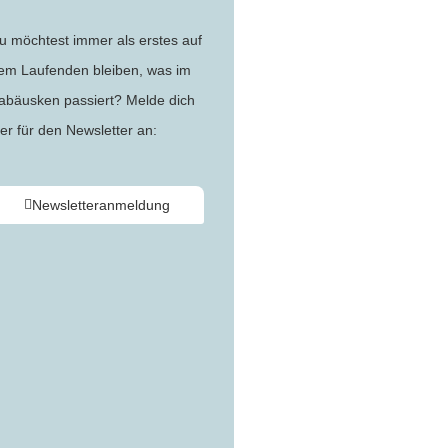
u möchtest immer als erstes auf
em Laufenden bleiben, was im
abäusken passiert? Melde dich
ier für den Newsletter an:
Newsletteranmeldung