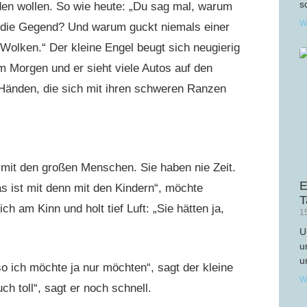
s
enden wollen. So wie heute: „Du sag mal, warum
W
h die Gegend? Und warum guckt niemals einer
lken.“ Der kleine Engel beugt sich neugierig
m Morgen und er sieht viele Autos auf den
Händen, die sich mit ihren schweren Ranzen
 mit den großen Menschen. Sie haben nie Zeit.
E
s ist mit denn mit den Kindern“, möchte
T
am Kinn und holt tief Luft: „Sie hätten ja,
1
U
u
u
o ich möchte ja nur möchten“, sagt der kleine
W
uch toll“, sagt er noch schnell.