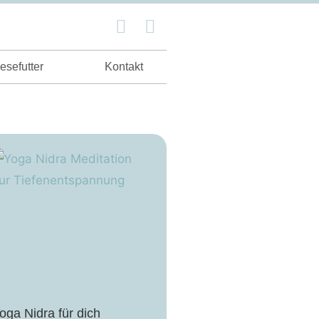
esefutter
Kontakt
oga Nidra für dich