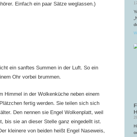
1
hörer. Einfach ein paar Sätze weglassen.)
Y
„
d
W
icht ein sanftes Summen in der Luft. So ein
inem Ohr vorbei brummen.
m Himmel in der Wolkenküche neben einem
lätzchen fertig werden. Sie teilen sich sich
F
H
älter. Den nennen sie Engel Wolkenplatt, weil
2
bis sie an dieser Stelle ganz eingedellt ist.
H
Der kleinere von beiden heißt Engel Naseweis,
o