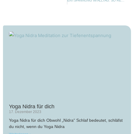
ENTSPANNUNG IM ALLTAG: SO RELAXEN KINDER (TEIL 1)
Yoga Nidra für dich
17. Dezember 2023
Yoga Nidra für dich Obwohl „Nidra“ Schlaf bedeutet, schläfst
du nicht, wenn du Yoga Nidra